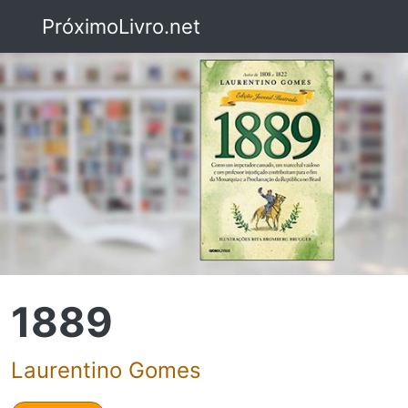
PróximoLivro.net
1889
Laurentino Gomes