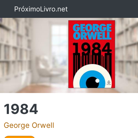
PróximoLivro.net
1984
George Orwell