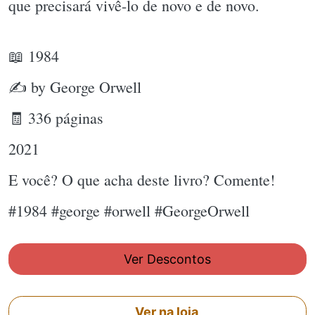
que precisará vivê-lo de novo e de novo.
📖 1984
✍ by George Orwell
🧾 336 páginas
2021
E você? O que acha deste livro? Comente!
#1984 #george #orwell #GeorgeOrwell
Ver Descontos
Ver na loja