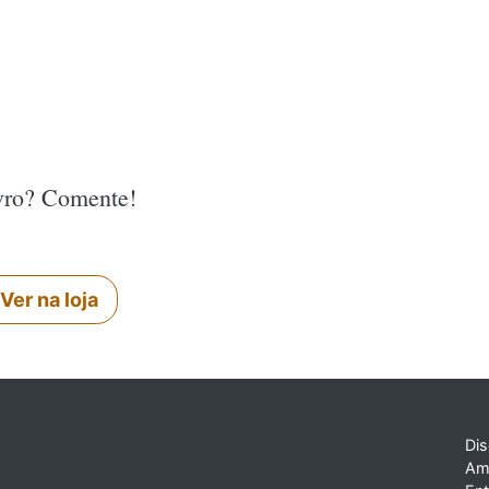
ivro? Comente!
Ver na loja
Dis
Am