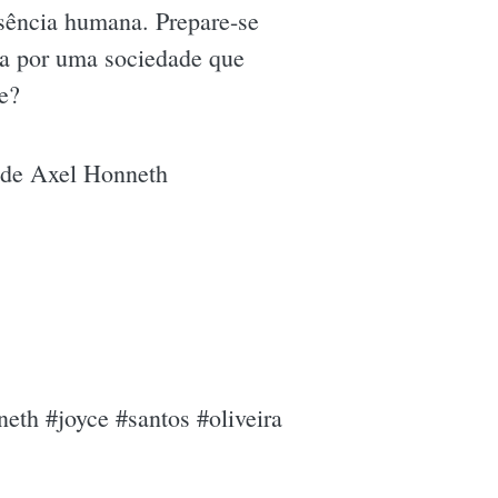
ssência humana. Prepare-se
luta por uma sociedade que
e?
a de Axel Honneth
eth #joyce #santos #oliveira