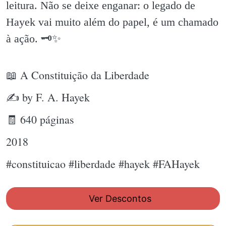
leitura. Não se deixe enganar: o legado de
Hayek vai muito além do papel, é um chamado
à ação. 🗝✨️
📖 A Constituição da Liberdade
✍ by F. A. Hayek
🧾 640 páginas
2018
#constituicao #liberdade #hayek #FAHayek
Ver Descontos