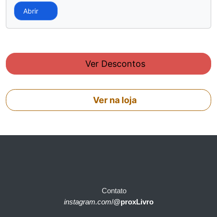
Abrir
Ver Descontos
Ver na loja
Contato
instagram.com
/
@proxLivro