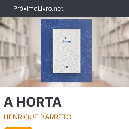
PróximoLivro.net
A HORTA
HENRIQUE BARRETO