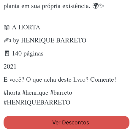
planta em sua própria existência. 🌍✨️
📖 A HORTA
✍ by HENRIQUE BARRETO
🧾 140 páginas
2021
E você? O que acha deste livro? Comente!
#horta #henrique #barreto
#HENRIQUEBARRETO
Ver Descontos