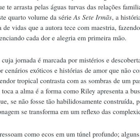
e te arrasta pelas águas turvas das relações famil
As Sete Irmãs
te quarto volume da série
, a histór
ia de vidas que a autora tece com maestria, fazend
venciando cada dor e alegria em primeira mão.
, cuja jornada é marcada por mistérios e descobert
or cenários exóticos e histórias de amor que não 
endor tropical contrasta com as sombras de um pa
toca a alma é a forma como Riley apresenta a bus
e, se não fosse tão habilidosamente construída, 
onagem se transforma em um reflexo das complexid
s ressoam como ecos em um túnel profundo; alguns