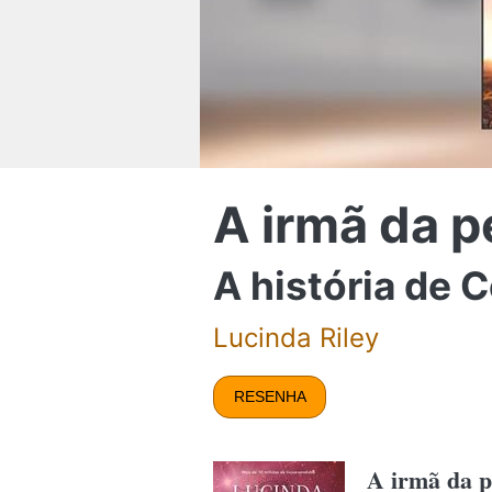
A irmã da p
A história de C
Lucinda Riley
RESENHA
A irmã da p