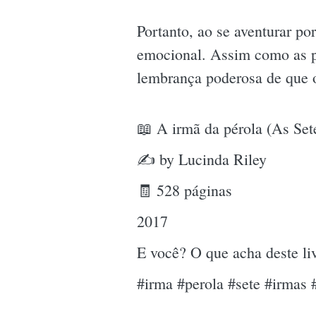
Portanto, ao se aventurar po
emocional. Assim como as pé
lembrança poderosa de que o
📖 A irmã da pérola (As Sete
✍ by Lucinda Riley
🧾 528 páginas
2017
E você? O que acha deste l
#irma #perola #sete #irmas #