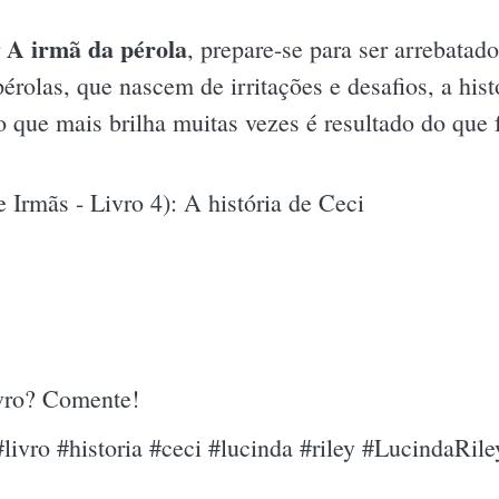
A irmã da pérola
r
, prepare-se para ser arrebata
rolas, que nascem de irritações e desafios, a hist
 que mais brilha muitas vezes é resultado do que 
 Irmãs - Livro 4): A história de Ceci
ivro? Comente!
livro #historia #ceci #lucinda #riley #LucindaRile