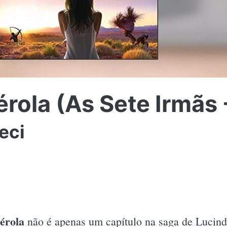
érola (As Sete Irmãs -
eci
érola
não é apenas um capítulo na saga de Lucind