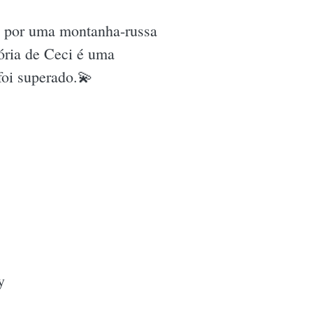
do por uma montanha-russa
ória de Ceci é uma
foi superado.💫
y