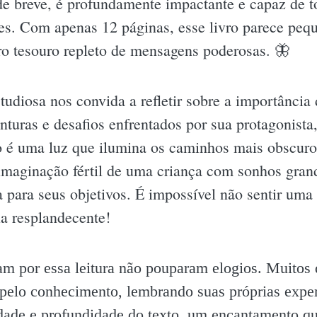
de breve, é profundamente impactante e capaz de to
es. Com apenas 12 páginas, esse livro parece pequ
o tesouro repleto de mensagens poderosas. 🦋
udiosa nos convida a refletir sobre a importância
enturas e desafios enfrentados por sua protagonist
é uma luz que ilumina os caminhos mais obscuros
imaginação fértil de uma criança com sonhos grand
para seus objetivos. É impossível não sentir um
ia resplandecente!
ram por essa leitura não pouparam elogios. Muitos
 pelo conhecimento, lembrando suas próprias exper
dade e profundidade do texto, um encantamento que