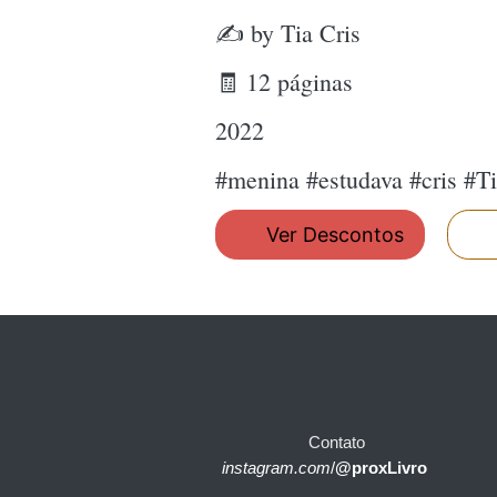
✍ by Tia Cris
🧾 12 páginas
2022
#menina #estudava #cris #Ti
Ver Descontos
Contato
instagram.com
/
@proxLivro