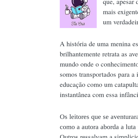
que, apesar 
mais exigent
um verdadeir
A história de uma menina est
brilhantemente retrata as av
mundo onde o conhecimento 
somos transportados para a 
educação como um catapulta 
instantânea com essa infânc
Os leitores que se aventura
como a autora aborda a luta
Outros ressalvam a simplici