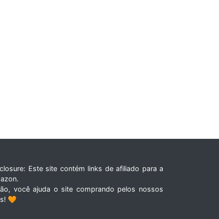
closure: Este site contém links de afiliado para a
azon.
tão, você ajuda o site comprando pelos nossos
ks! 🧡