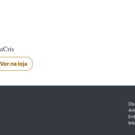
aCris
Ver na loja
Dis
Am
En
lin