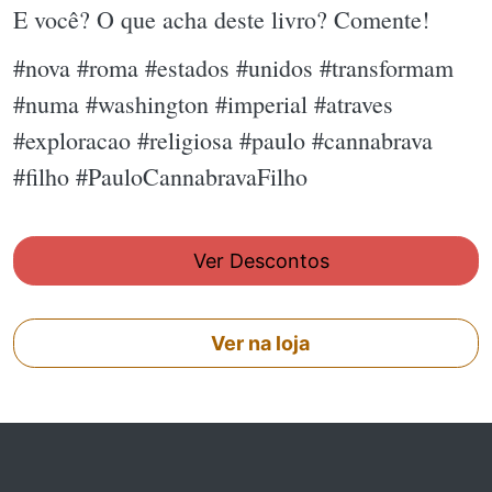
E você? O que acha deste livro? Comente!
#nova #roma #estados #unidos #transformam
#numa #washington #imperial #atraves
#exploracao #religiosa #paulo #cannabrava
#filho #PauloCannabravaFilho
Ver Descontos
Ver na loja