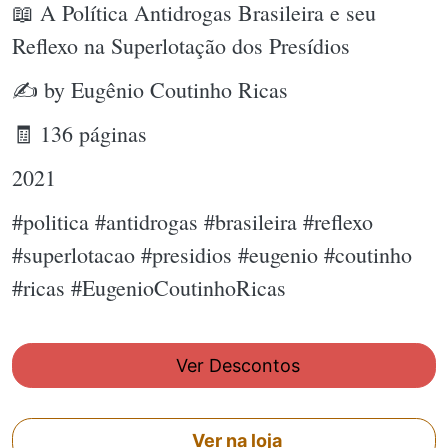
📖 A Política Antidrogas Brasileira e seu
Reflexo na Superlotação dos Presídios
✍ by Eugênio Coutinho Ricas
🧾 136 páginas
2021
#politica #antidrogas #brasileira #reflexo
#superlotacao #presidios #eugenio #coutinho
#ricas #EugenioCoutinhoRicas
Ver Descontos
Ver na loja