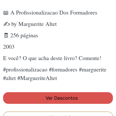
📖 A Profissionalizacao Dos Formadores
✍ by Marguerite Altet
🧾 256 páginas
2003
E você? O que acha deste livro? Comente!
#profissionalizacao #formadores #marguerite
#altet #MargueriteAltet
Ver Descontos