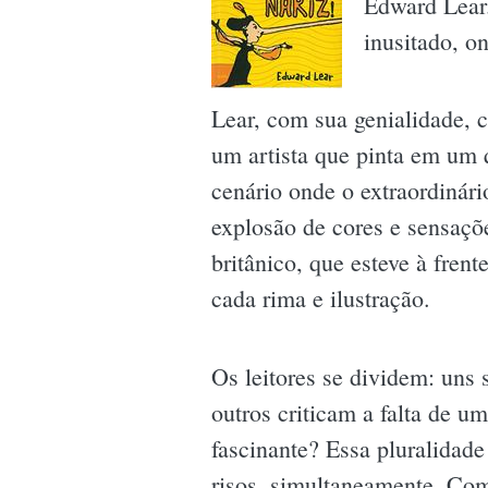
Edward Lear.
inusitado, o
Lear, com sua genialidade, 
um artista que pinta em um q
cenário onde o extraordinár
explosão de cores e sensaçõ
britânico, que esteve à frent
cada rima e ilustração.
Os leitores se dividem: uns
outros criticam a falta de u
fascinante? Essa pluralidade
risos, simultaneamente. Com