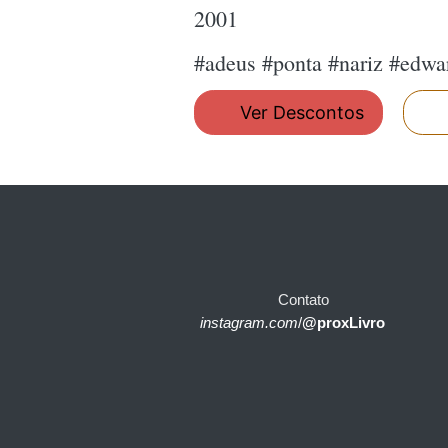
2001
#adeus #ponta #nariz #edwa
Ver Descontos
Contato
instagram.com
/
@proxLivro