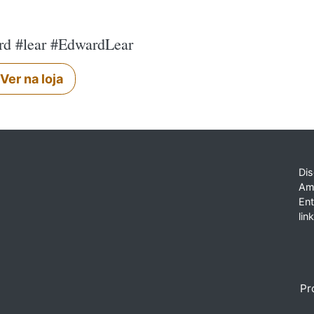
rd #lear #EdwardLear
Ver na loja
Dis
Am
En
lin
Pr