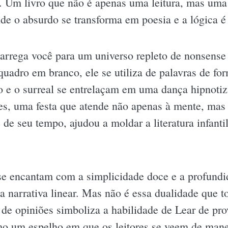
 Um livro que não é apenas uma leitura, mas uma
nde o absurdo se transforma em poesia e a lógica é
carrega você para um universo repleto de nonsense
uadro em branco, ele se utiliza de palavras de fo
io e o surreal se entrelaçam em uma dança hipnoti
es, uma festa que atende não apenas à mente, mas
e de seu tempo, ajudou a moldar a literatura infant
 se encantam com a simplicidade doce e a profundi
ma narrativa linear. Mas não é essa dualidade que t
 de opiniões simboliza a habilidade de Lear de pro
o um espelho em que os leitores se veem de manei