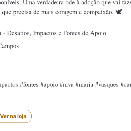
oníveis. Uma verdadeira ode à adoção que vai fazer
 que precisa de mais coragem e compaixão. 🕊
 - Desafios, Impactos e Fontes de Apoio
 Campos
mpactos #fontes #apoio #niva #maria #vasques #c
Ver na loja