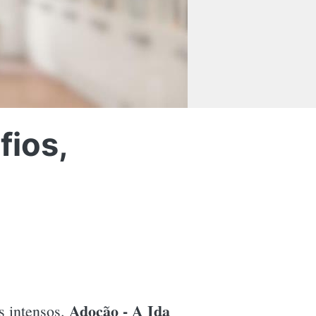
fios,
Adoção - A Ida
s intensos.