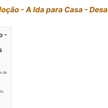
oção - A Ida para Casa - Desa
 -
s
o de
ia