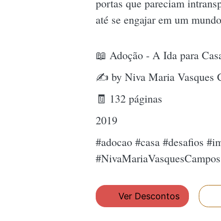
portas que pareciam intransp
até se engajar em um mundo
📖 Adoção - A Ida para Casa
✍ by Niva Maria Vasques
🧾 132 páginas
2019
#adocao #casa #desafios #i
#NivaMariaVasquesCampos
Ver Descontos