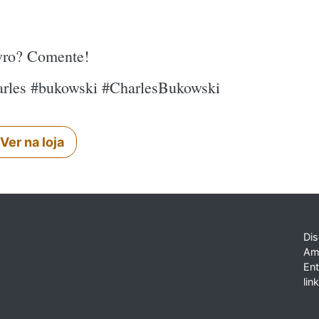
ivro? Comente!
arles #bukowski #CharlesBukowski
Ver na loja
Dis
Am
En
lin