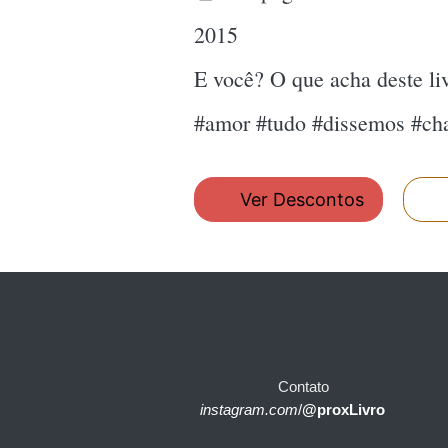
2015
E você? O que acha deste l
#amor #tudo #dissemos #ch
Ver Descontos
Contato
instagram.com
/
@proxLivro