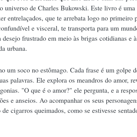
 o universo de Charles Bukowski. Este livro é uma 
zer entrelaçados, que te arrebata logo no primeiro
nconfundível e visceral, te transporta para um mu
desejo frustrado em meio às brigas cotidianas e à
da urbana.
mo um soco no estômago. Cada frase é um golpe de
suas palavras. Ele explora os meandros do amor, r
gonias. "O que é o amor?" ele pergunta, e a respos
sões e anseios. Ao acompanhar os seus personagens
o de cigarros queimados, como se estivesse sentad