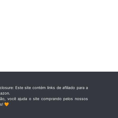
closure: Este site contém links de afiliado para a
azon.
tão, você ajuda o site comprando pelos nossos
ks! 🧡