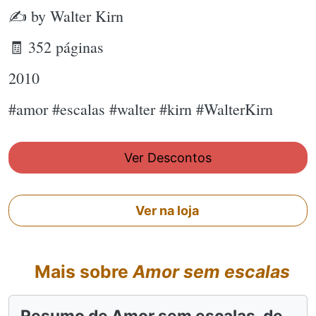
✍ by Walter Kirn
🧾 352 páginas
2010
#amor #escalas #walter #kirn #WalterKirn
Ver Descontos
Ver na loja
Mais sobre
Amor sem escalas
Resumo de Amor sem escalas, de