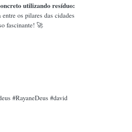
oncreto utilizando resíduo:
entre os pilares das cidades
so fascinante! 🚀
 #deus #RayaneDeus #david