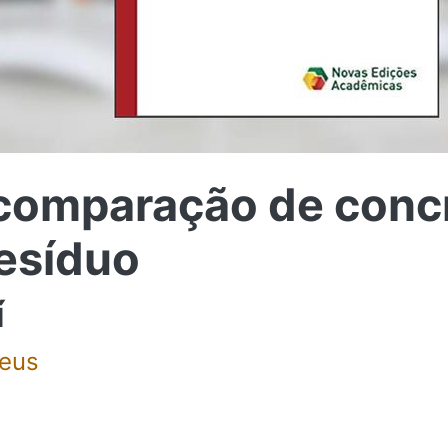
 comparação de conc
resíduo
í
Deus