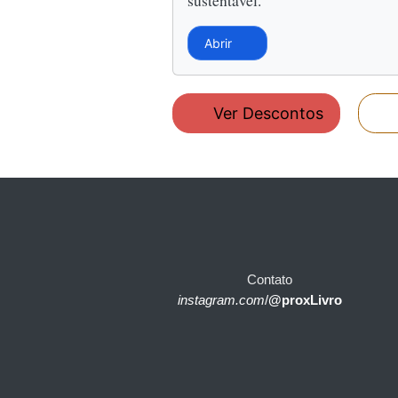
Abrir
Ver Descontos
Contato
instagram.com
/
@proxLivro