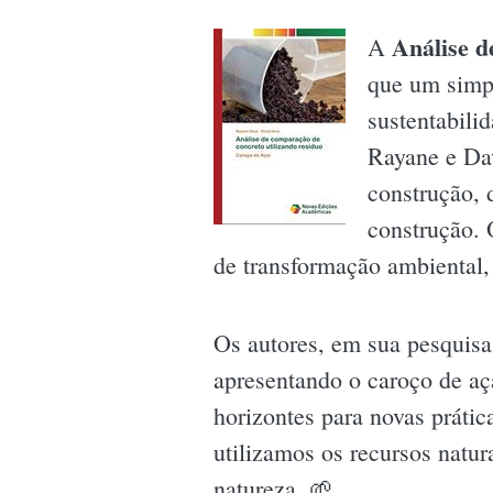
Análise d
A
que um simpl
sustentabili
Rayane e Dav
construção, 
construção.
de transformação ambiental,
Os autores, em sua pesquisa
apresentando o caroço de aça
horizontes para novas prát
utilizamos os recursos natur
natureza. 🌱