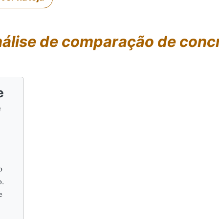
álise de comparação de concr
e
e
o
o.
e