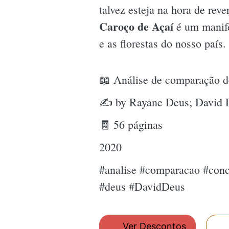
talvez esteja na hora de rev
Caroço de Açaí
é um manife
e as florestas do nosso país
📖 Análise de comparação de
✍ by Rayane Deus; David 
🧾 56 páginas
2020
#analise #comparacao #conc
#deus #DavidDeus
Ver Descontos