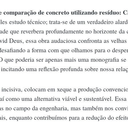
e comparação de concreto utilizando resíduo: C
es estudo técnico; trata-se de um verdadeiro alar
dade que reverbera profundamente no horizonte da c
id Deus, essa obra audaciosa confronta as velhas p
desafiando a forma com que olhamos para o desperd
 O que poderia ser apenas mais uma monografia se
 incitando uma reflexão profunda sobre nossa rela
 incisiva, colocam em xeque a produção convencio
í como uma alternativa viável e sustentável. Essa
icas no campo da engenharia, mas também nos conv
ais, enquanto contribuímos para a redução do efeit