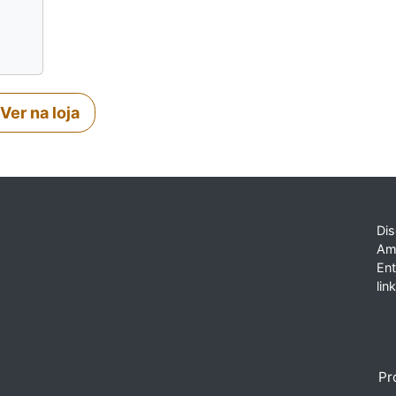
Ver na loja
Dis
Am
En
lin
Pr