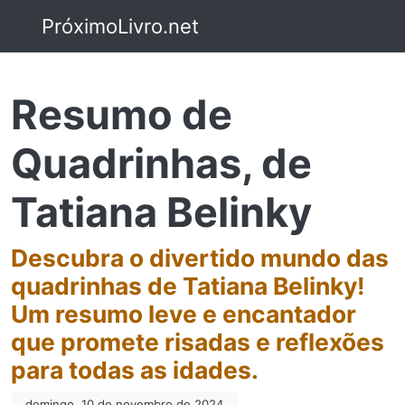
PróximoLivro.net
Resumo de
Quadrinhas, de
Tatiana Belinky
Descubra o divertido mundo das
quadrinhas de Tatiana Belinky!
Um resumo leve e encantador
que promete risadas e reflexões
para todas as idades.
domingo, 10 de novembro de 2024