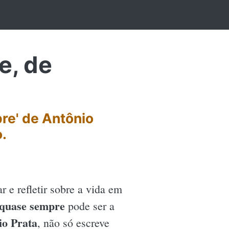
e, de
re' de Antônio
o.
r e refletir sobre a vida em
 quase sempre
pode ser a
io Prata
, não só escreve