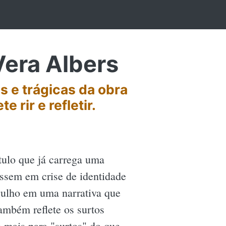
Vera Albers
s e trágicas da obra
 rir e refletir.
tulo que já carrega uma
essem em crise de identidade
gulho em uma narrativa que
também reflete os surtos
 mais para "surtos" do que