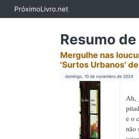
PróximoLivro.net
Resumo de 
Mergulhe nas loucur
'Surtos Urbanos' de 
domingo, 10 de novembro de 2024
Ah, 
pita
e o 
não 
inte