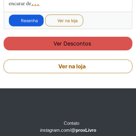
encarar de
...
Resenha
Ver na loja
Ver Descontos
Ver na loja
Contato
instagram.com
/
@proxLivro