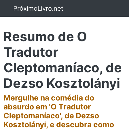
PróximoLivro.net
Resumo de O
Tradutor
Cleptomaníaco, de
Dezso Kosztolányi
Mergulhe na comédia do
absurdo em 'O Tradutor
Cleptomaníaco', de Dezso
Kosztolányi, e descubra como