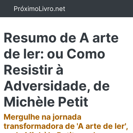
PróximoLivro.net
Resumo de A arte
de ler: ou Como
Resistir à
Adversidade, de
Michèle Petit
Mergulhe na jornada
transformadora de 'A arte de ler',