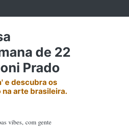
sa
emana de 22
noni Prado
a' e descubra os
na arte brasileira.
as vibes, com gente