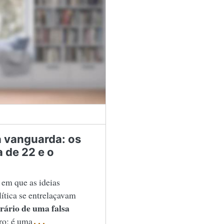
sa vanguarda: os
 de 22 e o
em que as ideias
lítica se entrelaçavam
erário de uma falsa
ro; é uma
...