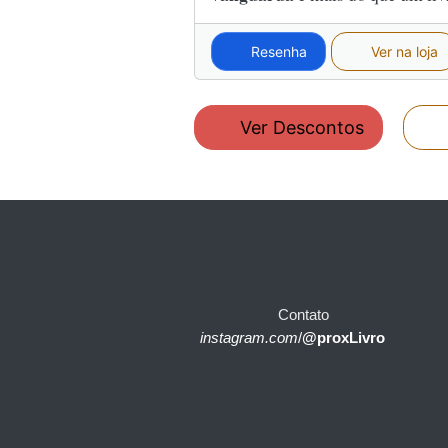
Resenha
Ver na loja
Ver Descontos
Contato
instagram.com
/
@proxLivro