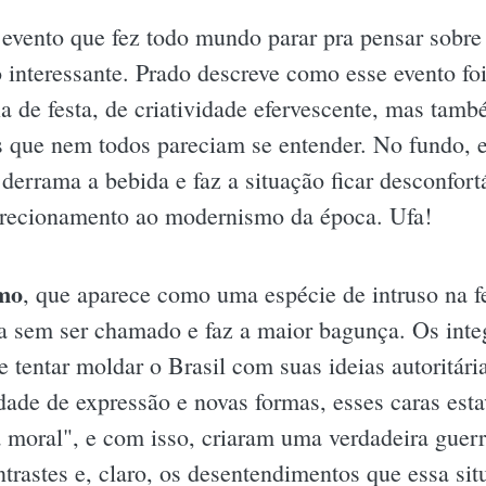
 evento que fez todo mundo parar pra pensar sobre 
lo interessante. Prado descreve como esse evento f
a de festa, de criatividade efervescente, mas tam
s que nem todos pareciam se entender. No fundo, e
errama a bebida e faz a situação ficar desconfort
direcionamento ao modernismo da época. Ufa!
smo
, que aparece como uma espécie de intruso na f
a sem ser chamado e faz a maior bagunça. Os integ
e tentar moldar o Brasil com suas ideias autoritári
ade de expressão e novas formas, esses caras esta
 moral", e com isso, criaram uma verdadeira guer
ntrastes e, claro, os desentendimentos que essa si