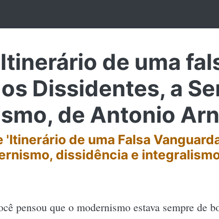
tinerário de uma fal
 os Dissidentes, a S
lismo, de Antonio Ar
 'Itinerário de uma Falsa Vanguard
rnismo, dissidência e integralismo 
ocê pensou que o modernismo estava sempre de bo