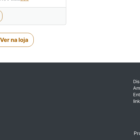
Ver na loja
Dis
Am
En
lin
Pr