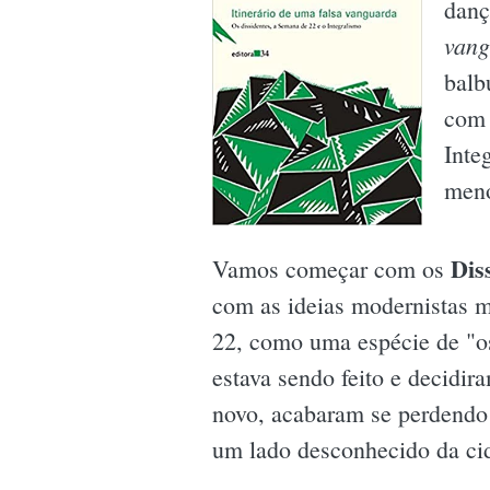
danç
vang
balb
com 
Inte
meno
Dis
Vamos começar com os
com as ideias modernistas m
22, como uma espécie de "os
estava sendo feito e decidir
novo, acabaram se perdendo 
um lado desconhecido da ci