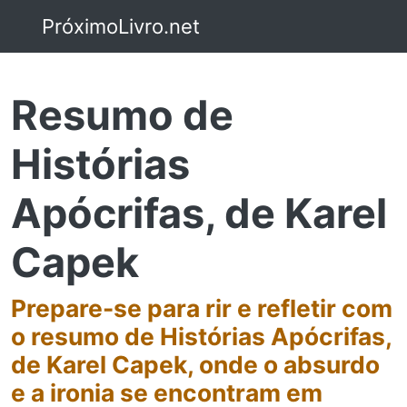
PróximoLivro.net
Resumo de
Histórias
Apócrifas, de Karel
Capek
Prepare-se para rir e refletir com
o resumo de Histórias Apócrifas,
de Karel Capek, onde o absurdo
e a ironia se encontram em