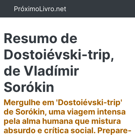
PróximoLivro.net
Resumo de
Dostoiévski-trip,
de Vladímir
Sorókin
Mergulhe em 'Dostoiévski-trip'
de Sorókin, uma viagem intensa
pela alma humana que mistura
absurdo e crítica social. Prepare-