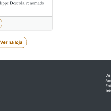
hilippe Descola, renomado
Ver na loja
Dis
Am
En
lin