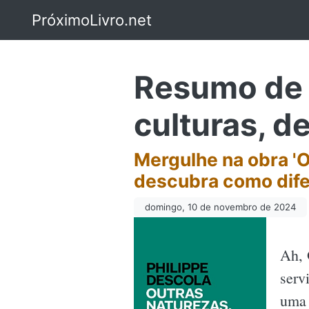
PróximoLivro.net
Resumo de 
culturas, d
Mergulhe na obra 'O
descubra como dife
domingo, 10 de novembro de 2024
Ah,
serv
uma 