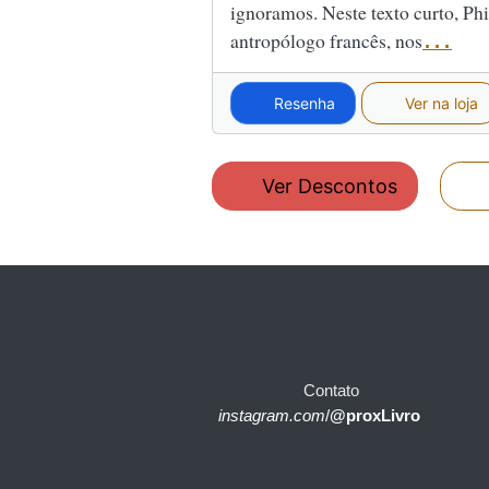
ignoramos. Neste texto curto, P
antropólogo francês, nos
...
Resenha
Ver na loja
Ver Descontos
Contato
instagram.com
/
@proxLivro