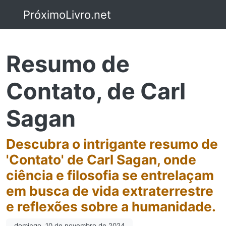
PróximoLivro.net
Resumo de
Contato, de Carl
Sagan
Descubra o intrigante resumo de
'Contato' de Carl Sagan, onde
ciência e filosofia se entrelaçam
em busca de vida extraterrestre
e reflexões sobre a humanidade.
domingo, 10 de novembro de 2024