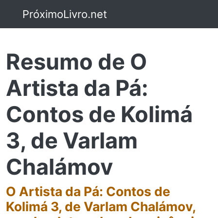
PróximoLivro.net
Resumo de O
Artista da Pá:
Contos de Kolimá
3, de Varlam
Chalámov
O Artista da Pá: Contos de
Kolimá 3, de Varlam Chalámov,