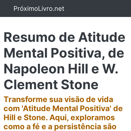
PróximoLivro.net
Resumo de Atitude
Mental Positiva, de
Napoleon Hill e W.
Clement Stone
Transforme sua visão de vida
com 'Atitude Mental Positiva' de
Hill e Stone. Aqui, exploramos
como a fé e a persistência são