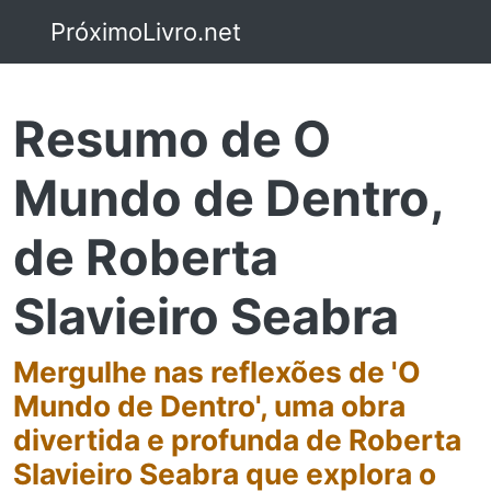
PróximoLivro.net
Resumo de O
Mundo de Dentro,
de Roberta
Slavieiro Seabra
Mergulhe nas reflexões de 'O
Mundo de Dentro', uma obra
divertida e profunda de Roberta
Slavieiro Seabra que explora o