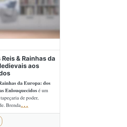
s Reis & Rainhas da
Medievais aos
dos
 Rainhas da Europa: dos
as Enlouquecidos
é um
tapeçaria de poder,
de. Brenda
...