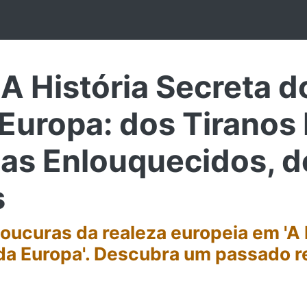
 História Secreta d
Europa: dos Tiranos
as Enlouquecidos, d
s
 loucuras da realeza europeia em 'A
 da Europa'. Descubra um passado r