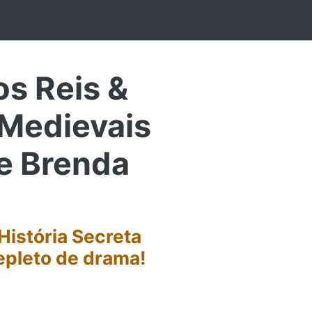
os Reis &
 Medievais
e Brenda
 História Secreta
epleto de drama!