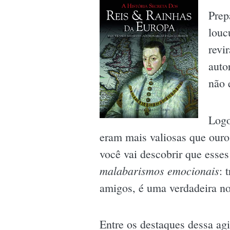
Prep
louc
revi
auto
não 
Logo
eram mais valiosas que ouro
você vai descobrir que ess
malabarismos emocionais
: 
amigos, é uma verdadeira no
Entre os destaques dessa agi