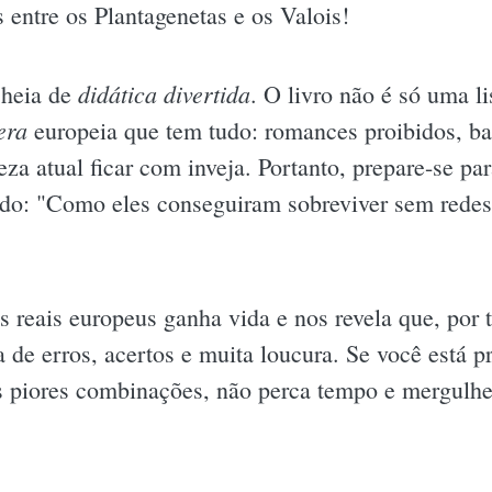
s entre os Plantagenetas e os Valois!
didática divertida
 cheia de
. O livro não é só uma l
era
europeia que tem tudo: romances proibidos, bat
leza atual ficar com inveja. Portanto, prepare-se p
ndo: "Como eles conseguiram sobreviver sem redes 
s reais europeus ganha vida e nos revela que, por 
de erros, acertos e muita loucura. Se você está p
s piores combinações, não perca tempo e mergulh