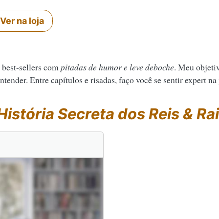
Ver na loja
 best-sellers com
pitadas de humor e leve deboche
. Meu objeti
tender. Entre capítulos e risadas, faço você se sentir expert na
História Secreta dos Reis & R