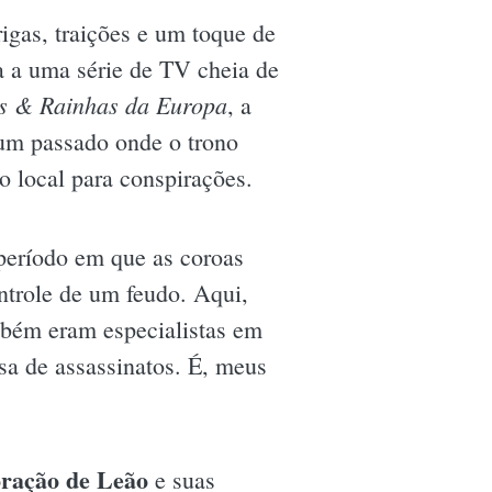
rigas, traições e um toque de
a a uma série de TV cheia de
is & Rainhas da Europa
, a
 um passado onde o trono
 local para conspirações.
período em que as coroas
ntrole de um feudo. Aqui,
mbém eram especialistas em
sa de assassinatos. É, meus
ração de Leão
e suas