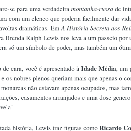
montanha-russa
are-se para uma verdadeira
de int
ura com um elenco que poderia facilmente dar vid
A História Secreta dos Re
ravoltas dramáticas. Em
ra Brenda Ralph Lewis nos leva a um passeio por
era só um símbolo de poder, mas também um ótimo
Idade Média
 de cara, você é apresentado à
, um 
 e os nobres plenos queriam mais que apenas o co
es monarcas não estavam apenas ocupados, mas ta
traições, casamentos arranjados e uma dose genero
vela!
Ricardo Co
tada história, Lewis traz figuras como