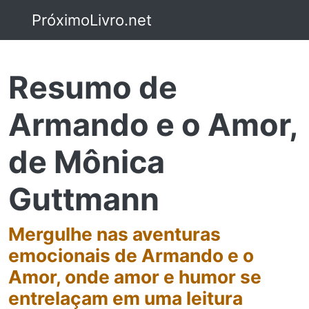
PróximoLivro.net
Resumo de
Armando e o Amor,
de Mônica
Guttmann
Mergulhe nas aventuras
emocionais de Armando e o
Amor, onde amor e humor se
entrelaçam em uma leitura