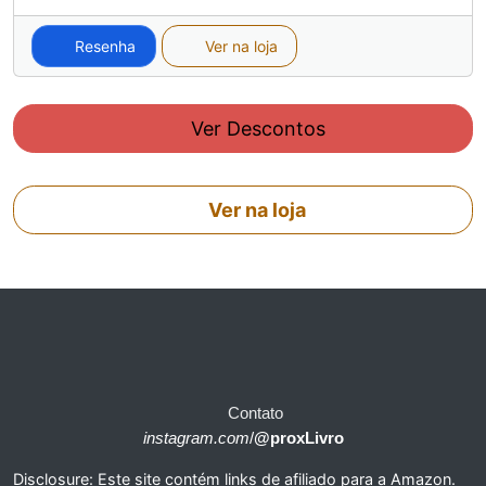
Resenha
Ver na loja
Ver Descontos
Ver na loja
Contato
instagram.com
/
@proxLivro
Disclosure: Este site contém links de afiliado para a Amazon.