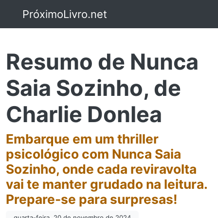
PróximoLivro.net
Resumo de Nunca
Saia Sozinho, de
Charlie Donlea
Embarque em um thriller
psicológico com Nunca Saia
Sozinho, onde cada reviravolta
vai te manter grudado na leitura.
Prepare-se para surpresas!
quarta-feira, 20 de novembro de 2024