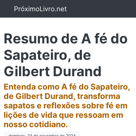
PróximoLivro.net
Resumo de A fé do
Sapateiro, de
Gilbert Durand
Entenda como A fé do Sapateiro,
de Gilbert Durand, transforma
sapatos e reflexões sobre fé em
lições de vida que ressoam em
nosso cotidiano.
domingo, 24 de novembro de 2024