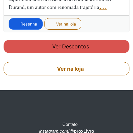
Durand, um autor com renomada trajetória
...
Resenha
Ver na loja
Ver Descontos
Ver na loja
Contato
instagram.com
/
@proxLivro