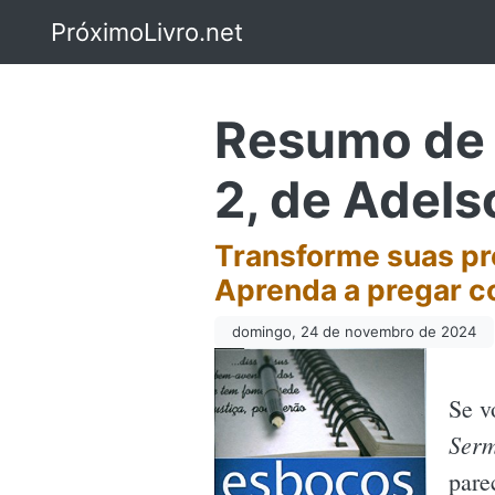
PróximoLivro.net
Resumo de 
2, de Adel
Transforme suas p
Aprenda a pregar c
domingo, 24 de novembro de 2024
Se v
Serm
pare