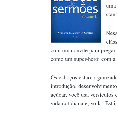
uma 
stan
Ness
clás
com um convite para pregar 
como um super-herói com a c
Os esboços estão organizados
introdução, desenvolvimento
açúcar, você usa versículos
vida cotidiana e, voilà! Est