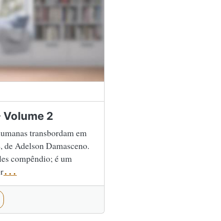
- Volume 2
s humanas transbordam em
2
, de Adelson Damasceno.
ples compêndio; é um
r
...