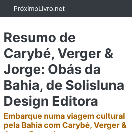
PróximoLivro.net
Resumo de
Carybé, Verger &
Jorge: Obás da
Bahia, de Solisluna
Design Editora
Embarque numa viagem cultural
pela Bahia com Carybé, Verger &