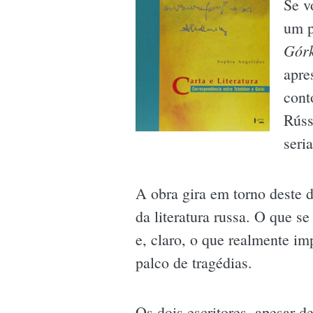
Se v
um p
Górk
apre
cont
Rúss
seri
A obra gira em torno deste 
da literatura russa. O que se
e, claro, o que realmente i
palco de tragédias.
Os dois escritores, apesar d