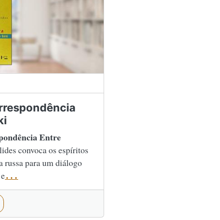
orrespondência
ki
spondência Entre
ides convoca os espíritos
ura russa para um diálogo
 e
...