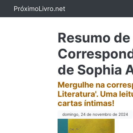
PróximoLivro.net
Resumo de C
Correspond
de Sophia 
Mergulhe na corres
Literatura'. Uma lei
cartas íntimas!
domingo, 24 de novembro de 2024