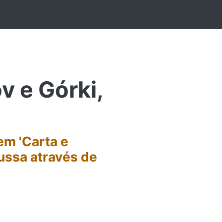
 e Górki,
em 'Carta e
russa através de