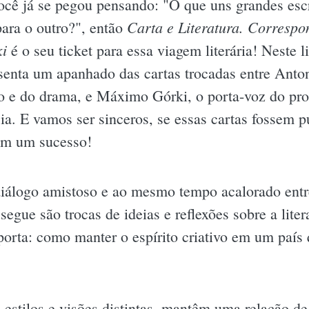
ocê já se pegou pensando: "O que uns grandes escri
Carta e Literatura. Correspo
ara o outro?", então
i
é o seu ticket para essa viagem literária! Neste 
senta um apanhado das cartas trocadas entre Anto
o e do drama, e Máximo Górki, o porta-voz do pro
ia. E vamos ser sinceros, se essas cartas fossem p
am um sucesso!
diálogo amistoso e ao mesmo tempo acalorado ent
 segue são trocas de ideias e reflexões sobre a liter
mporta: como manter o espírito criativo em um paí
e estilos e visões distintas, mantêm uma relação de