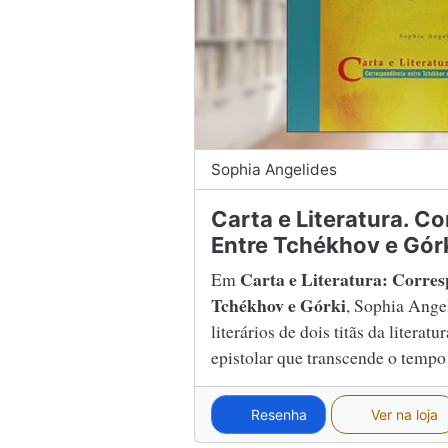
Sophia Angelides
Carta e Literatura. C
Entre Tchékhov e Gór
Carta e Literatura: Corre
Em
Tchékhov e Górki
, Sophia Angel
literários de dois titãs da literat
epistolar que transcende o tempo
Resenha
Ver na loja