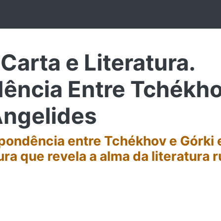
arta e Literatura.
ência Entre Tchékhov
Angelides
pondência entre Tchékhov e Górki 
tura que revela a alma da literatura 