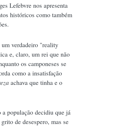
rges Lefebvre nos apresenta
ntos históricos como também
ões.
um verdadeiro "reality
ica e, claro, um rei que não
 enquanto os camponeses se
orda como a insatisfação
reza
achava que tinha e o
o a população decidiu que já
rito de desespero, mas se