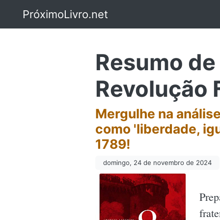
PróximoLivro.net
Resumo de 
Revolução 
Mergulhe na anális
como 'liberdade, ig
1789!
domingo, 24 de novembro de 2024
Prep
frat