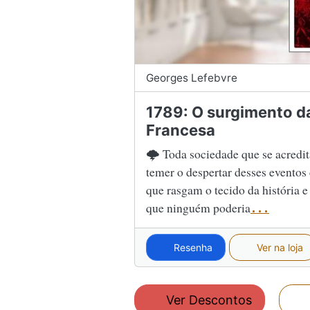
Georges Lefebvre
1789: O surgimento d
Francesa
🌩 Toda sociedade que se acredi
temer o despertar desses eventos 
que rasgam o tecido da história
que ninguém poderia
...
Resenha
Ver na loja
Ver Descontos