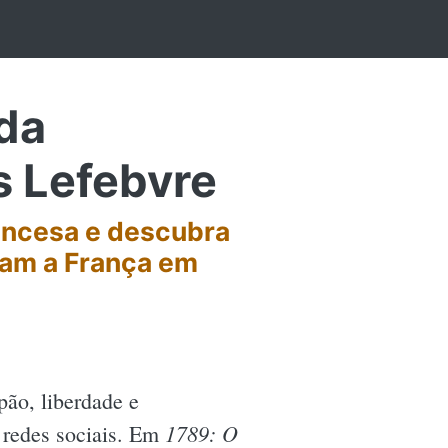
da
s Lefebvre
rancesa e descubra
ram a França em
pão, liberdade e
1789: O
 redes sociais. Em