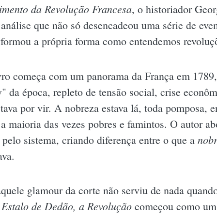
imento da Revolução Francesa
, o historiador Geo
análise que não só desencadeou uma série de eve
sformou a própria forma como entendemos revoluç
vro começa com um panorama da França em 1789, 
" da época, repleto de tensão social, crise econôm
stava por vir. A nobreza estava lá, toda pomposa,
 a maioria das vezes pobres e famintos. O autor ab
nob
 pelo sistema, criando diferença entre o que a
ava.
 aquele glamour da corte não serviu de nada quand
Estalo de Dedão, a Revolução
O
começou como um g