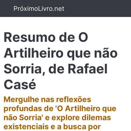
PróximoLivro.net
Resumo de O
Artilheiro que não
Sorria, de Rafael
Casé
Mergulhe nas reflexões
profundas de 'O Artilheiro que
não Sorria' e explore dilemas
existenciais e a busca por