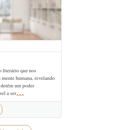
 literário que nos
da mente humana, revelando
a detém um poder
vel a ser
...