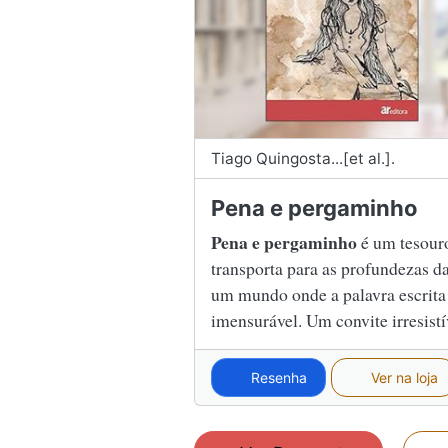
Tiago Quingosta...[et al.].
Pena e pergaminho
Pena e pergaminho
é um tesouro
transporta para as profundezas 
um mundo onde a palavra escrit
imensurável. Um convite irresistí
Resenha
Ver na loja