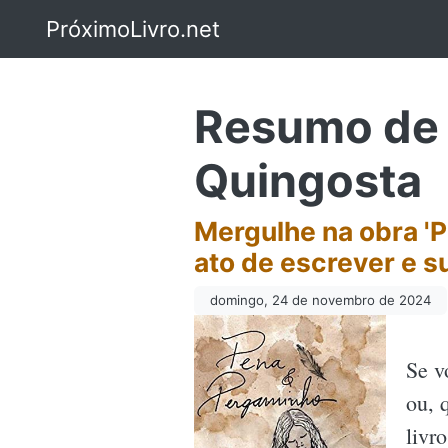
PróximoLivro.net
Resumo de 
Quingosta
Mergulhe na obra 'P
ato de escrever e s
domingo, 24 de novembro de 2024
Se v
ou, 
livr