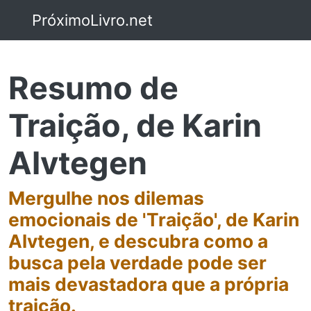
PróximoLivro.net
Resumo de
Traição, de Karin
Alvtegen
Mergulhe nos dilemas
emocionais de 'Traição', de Karin
Alvtegen, e descubra como a
busca pela verdade pode ser
mais devastadora que a própria
traição.