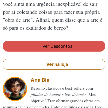
você sinta uma urgência inexplicável de sair
por aí coletando coisas para fazer sua própria
"obra de arte". Afinal, quem disse que a arte é
só para os exaltados de berço?
Ver Descontos
Ver na loja
Ana Bia
Resumo clássicos e best-sellers com
pitadas de humor e leve deboche
. Meu
objetivo? Transformar grandes obras em
resumos fáceis de entender. Entre capítulos e risadas, faço