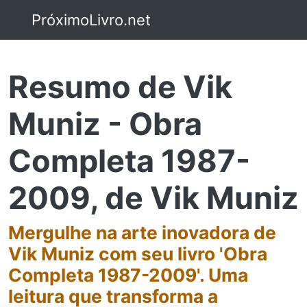
PróximoLivro.net
Resumo de Vik
Muniz - Obra
Completa 1987-
2009, de Vik Muniz
Mergulhe na arte inovadora de
Vik Muniz com seu livro 'Obra
Completa 1987-2009'. Uma
leitura que transforma a