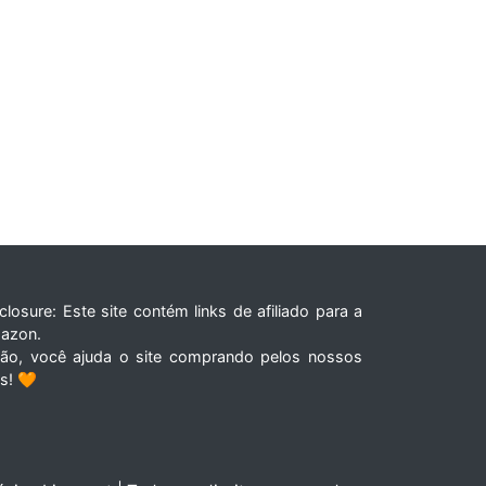
closure: Este site contém links de afiliado para a
azon.
tão, você ajuda o site comprando pelos nossos
ks! 🧡