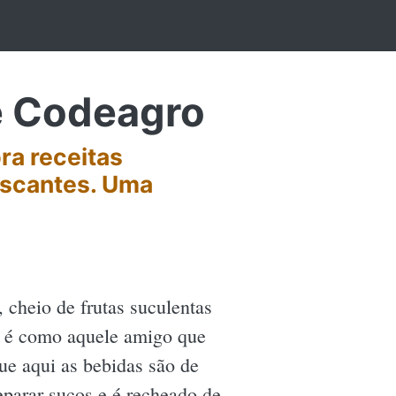
e Codeagro
ra receitas
rescantes. Uma
 cheio de frutas suculentas
é como aquele amigo que
ue aqui as bebidas são de
eparar sucos e é recheado de