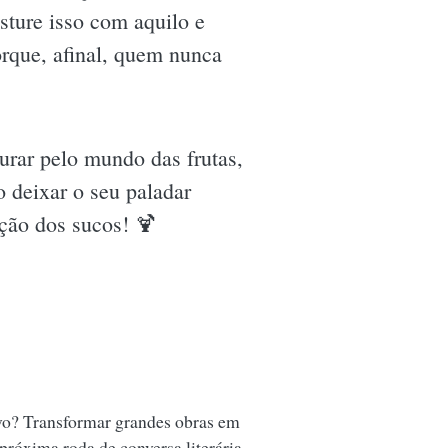
isture isso com aquilo e
orque, afinal, quem nunca
urar pelo mundo das frutas,
o deixar o seu paladar
ução dos sucos! 🍹
vo? Transformar grandes obras em
 próxima roda de conversa literária.