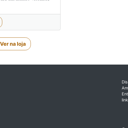
Ver na loja
Dis
Am
En
lin