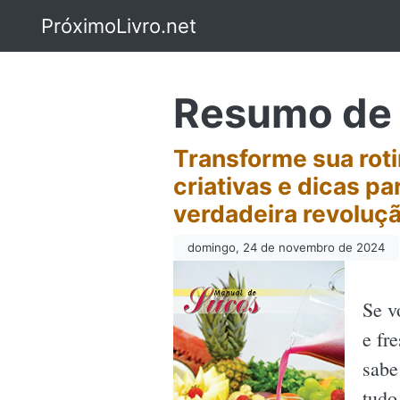
PróximoLivro.net
Resumo de 
Transforme sua rot
criativas e dicas p
verdadeira revoluçã
domingo, 24 de novembro de 2024
Se v
e fr
sabe
tudo