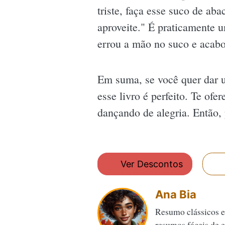
triste, faça esse suco de ab
aproveite." É praticamente u
errou a mão no suco e acab
Em suma, se você quer dar u
esse livro é perfeito. Te of
dançando de alegria. Então, 
Ver Descontos
Ana Bia
Resumo clássicos e
resumos fáceis de en