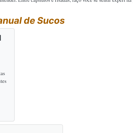
nual de Sucos
l
tas
ntes