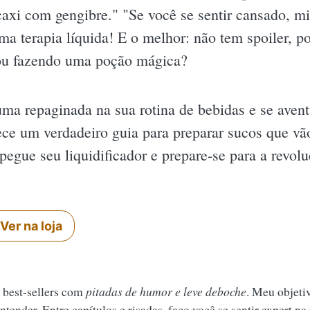
acaxi com gengibre." "Se você se sentir cansado, m
ma terapia líquida! E o melhor: não tem spoiler, p
ou fazendo uma poção mágica?
ma repaginada na sua rotina de bebidas e se avent
erece um verdadeiro guia para preparar sucos que vã
pegue seu liquidificador e prepare-se para a revol
Ver na loja
 best-sellers com
pitadas de humor e leve deboche
. Meu objeti
tender. Entre capítulos e risadas, faço você se sentir expert na