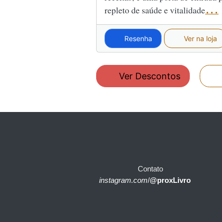
repleto de saúde e vitalidade
...
Resenha
Ver na loja
Ver Descontos
Contato
instagram.com
/
@proxLivro