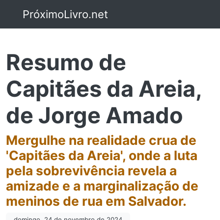
PróximoLivro.net
Resumo de
Capitães da Areia,
de Jorge Amado
Mergulhe na realidade crua de
'Capitães da Areia', onde a luta
pela sobrevivência revela a
amizade e a marginalização de
meninos de rua em Salvador.
domingo, 24 de novembro de 2024