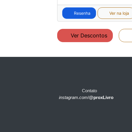
Resenha
Ver na loja
Ver Descontos
Contato
instagram.com
/
@proxLivro