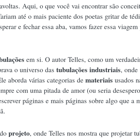
ravoltas. Aqui, o que você vai encontrar são concei
fariam até o mais paciente dos poetas gritar de té
sperar e fechar essa aba, vamos fazer essa viage
bulações
em si. O autor Telles, como um verdade
tubulações industriais
brava o universo das
, onde
materiais
le aborda várias categorias de
usados na
mpre com uma pitada de amor (ou seria desespero?
escrever páginas e mais páginas sobre algo que a 
ã.
projeto
 do
, onde Telles nos mostra que projetar 