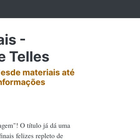
is -
e Telles
desde materiais até
informações
agem"! O título já dá uma
nais felizes repleto de