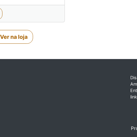
Ver na loja
Dis
Am
En
lin
Pr