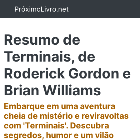
PróximoLivro.net
Resumo de
Terminais, de
Roderick Gordon e
Brian Williams
Embarque em uma aventura
cheia de mistério e reviravoltas
com 'Terminais'. Descubra
segredos, humor e um vilão