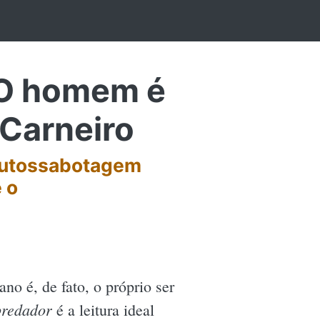
 O homem é
 Carneiro
 autossabotagem
 o
no é, de fato, o próprio ser
predador
é a leitura ideal