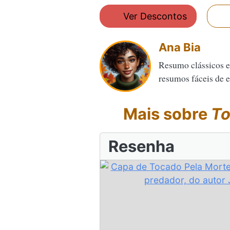
Ver Descontos
Ana Bia
Resumo clássicos e
resumos fáceis de en
Mais sobre
To
Resenha