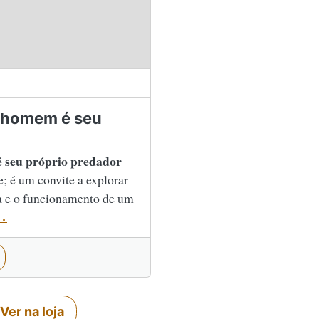
O homem é seu
 seu próprio predador
e; é um convite a explorar
a e o funcionamento de um
..
Ver na loja