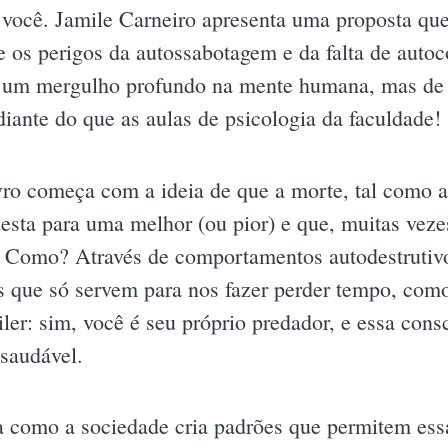
 você. Jamile Carneiro apresenta uma proposta que
e os perigos da autossabotagem e da falta de auto
 um mergulho profundo na mente humana, mas d
diante do que as aulas de psicologia da faculdade!
vro começa com a ideia de que a morte, tal como 
 desta para uma melhor (ou pior) e que, muitas vez
. Como? Através de comportamentos autodestrutivo
os que só servem para nos fazer perder tempo, com
iler: sim, você é seu próprio predador, e essa cons
saudável.
a como a sociedade cria padrões que permitem ess