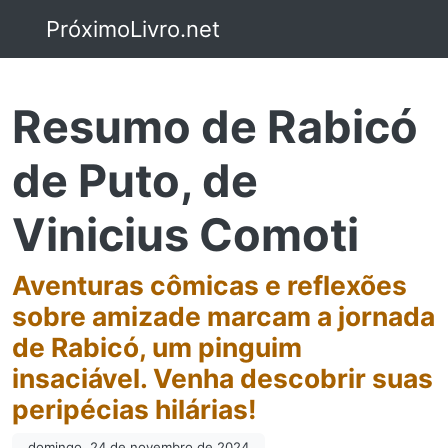
PróximoLivro.net
Resumo de Rabicó
de Puto, de
Vinicius Comoti
Aventuras cômicas e reflexões
sobre amizade marcam a jornada
de Rabicó, um pinguim
insaciável. Venha descobrir suas
peripécias hilárias!
domingo, 24 de novembro de 2024